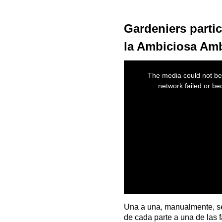
Gardeniers partic
la Ambiciosa Amba
This
is
The media could not be 
a
modal
network failed or be
window.
Una a una, manualmente, se 
de cada parte a una de las 