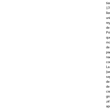
ti
17
ll
un
re
de
Pr
qu
mo
de
pa
na
co
La
(w
se
de
de
ci
gi
¡a
ap