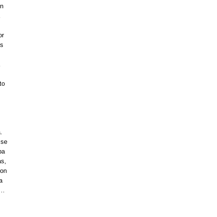
en
or
es
to
.
 se
pa
as,
ron
a
ó…