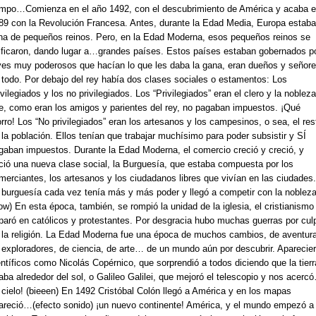
empo…Comienza en el año 1492, con el descubrimiento de América y acaba 
89 con la Revolución Francesa. Antes, durante la Edad Media, Europa estaba
ena de pequeños reinos. Pero, en la Edad Moderna, esos pequeños reinos se
ificaron, dando lugar a…grandes países. Estos países estaban gobernados p
yes muy poderosos que hacían lo que les daba la gana, eran dueños y señor
 todo. Por debajo del rey había dos clases sociales o estamentos: Los
ivilegiados y los no privilegiados. Los “Privilegiados” eran el clero y la nobleza
e, como eran los amigos y parientes del rey, no pagaban impuestos. ¡Qué
rro! Los “No privilegiados” eran los artesanos y los campesinos, o sea, el res
 la población. Ellos tenían que trabajar muchísimo para poder subsistir y SÍ
gaban impuestos. Durante la Edad Moderna, el comercio creció y creció, y
ció una nueva clase social, la Burguesía, que estaba compuesta por los
merciantes, los artesanos y los ciudadanos libres que vivían en las ciudades.
 burguesía cada vez tenía más y más poder y llegó a competir con la nobleza
ow) En esta época, también, se rompió la unidad de la iglesia, el cristianismo
paró en católicos y protestantes. Por desgracia hubo muchas guerras por cul
 la religión. La Edad Moderna fue una época de muchos cambios, de aventur
 exploradores, de ciencia, de arte… de un mundo aún por descubrir. Aparecie
entíficos como Nicolás Copérnico, que sorprendió a todos diciendo que la tierr
raba alrededor del sol, o Galileo Galilei, que mejoró el telescopio y nos acerc
l cielo! (bieeen) En 1492 Cristóbal Colón llegó a América y en los mapas
areció…(efecto sonido) ¡un nuevo continente! América, y el mundo empezó a