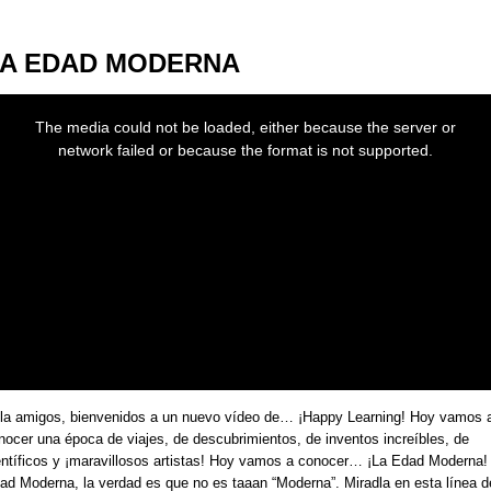
A EDAD MODERNA
s
The media could not be loaded, either because the server or
dal
network failed or because the format is not supported.
dow.
la amigos, bienvenidos a un nuevo vídeo de… ¡Happy Learning! Hoy vamos 
nocer una época de viajes, de descubrimientos, de inventos increíbles, de
entíficos y ¡maravillosos artistas! Hoy vamos a conocer… ¡La Edad Moderna!
ad Moderna, la verdad es que no es taaan “Moderna”. Miradla en esta línea d