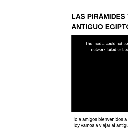
LAS PIRÁMIDES
ANTIGUO EGIPT
This
is
The media could not be 
a
modal
network failed or be
window.
Hola amigos bienvenidos a
Hoy vamos a viajar al antig